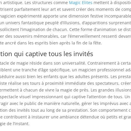
n artistique. Les structures comme
Magic Elites
mettent à dispositi
îtrisent parfaitement leur art et savent créer des moments de comp
 magicien expérimenté apporte une dimension festive incomparabl
 un univers fantastique peuplé d’illusions, d’apparitions surprenant
i sollicitent l’imagination de chacun. Cette forme d’animation se dis
er des souvenirs mémorables, car l’émerveillement ressenti devan
e ancré dans les esprits bien après la fin de la fête.
ion qui captive tous les invités
tacle de magie réside dans son universalité. Contrairement à certa
iblent une tranche d’âge spécifique, un magicien professionnel ad
séduire aussi bien les enfants que les adultes présents. Les prest
rtiste réalise ses tours à proximité immédiate des spectateurs, crée
permettent à chacun de vivre la magie de près. Les grandes illusion
n spectacle visuel impressionnant qui captive l’attention de tous. U
teragir avec le public de manière naturelle, gérer les imprévus avec 
ntion des invités tout au long de sa prestation. Son comportement c
e contribuent à instaurer une ambiance détendue où petits et gran
ie de l’instant.