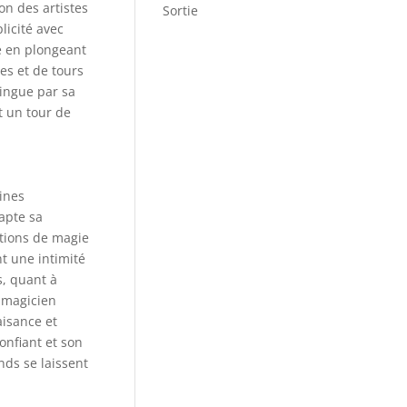
on des artistes
Sortie
licité avec
e en plongeant
es et de tours
tingue par sa
t un tour de
ines
apte sa
ations de magie
nt une intimité
s, quant à
n magicien
aisance et
onfiant et son
ds se laissent