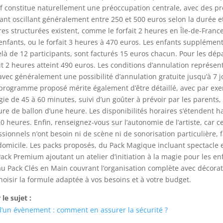
if constitue naturellement une préoccupation centrale, avec des pr
ant oscillant généralement entre 250 et 500 euros selon la durée et
fres structurées existent, comme le forfait 2 heures en Île-de-Franc
enfants, ou le forfait 3 heures à 470 euros. Les enfants supplément
elà de 12 participants, sont facturés 15 euros chacun. Pour les dé
fait 2 heures atteint 490 euros. Les conditions d’annulation représe
 avec généralement une possibilité d’annulation gratuite jusqu’à 7 
 programme proposé mérite également d’être détaillé, avec par ex
ie de 45 à 60 minutes, suivi d’un goûter à prévoir par les parents, 
re de ballon d’une heure. Les disponibilités horaires s’étendent 
0 heures. Enfin, renseignez-vous sur l’autonomie de l’artiste, car c
sionnels n’ont besoin ni de scène ni de sonorisation particulière, fa
 domicile. Les packs proposés, du Pack Magique incluant spectacle 
Pack Premium ajoutant un atelier d’initiation à la magie pour les en
au Pack Clés en Main couvrant l’organisation complète avec décorat
oisir la formule adaptée à vos besoins et à votre budget.
le sujet :
d’un évènement : comment en assurer la sécurité ?