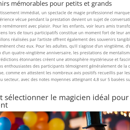
irs mémorables pour petits et grands
rtissement immédiat, un spectacle de magie professionnel marqu
xpérience vécue pendant la prestation devient un sujet de conversati
se remémorent avec plaisir. Pour les enfants, voir leurs amis trans
ens lors de tours participatifs constitue un moment fort de leur an
llons réalisées par l’artiste offrent également des souvenirs tangib
amènent chez eux. Pour les adultes, qu’il s’agisse d’un vingtième, d
d’un quatre-vingtième anniversaire, les prestations de mentalism
rédictions étonnantes créent une atmosphère mystérieuse et fasci
 enthousiastes des participants témoignent généralement de la q
ue, comme en attestent les nombreux avis positifs recueillis par les
u secteur, avec des notes moyennes atteignant 4,8 sur 5 basées s
sélectionner le magicien idéal pour
nt