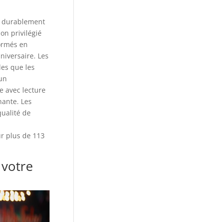
e durablement
on privilégié
formés en
niversaire. Les
les que les
’un
e avec lecture
nante. Les
ualité de
ur plus de 113
 votre