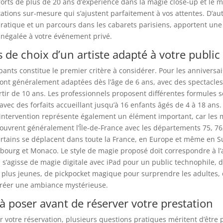
forts de plus de 20 ans d’expérience dans la magie close-up et le 
tations sur-mesure qui s’ajustent parfaitement à vos attentes. D’aut
ratique et un parcours dans les cabarets parisiens, apportent une
inégalée à votre événement privé.
s de choix d’un artiste adapté à votre public
ipants constitue le premier critère à considérer. Pour les anniversai
sont généralement adaptées dès l’âge de 6 ans, avec des spectacles
rtir de 10 ans. Les professionnels proposent différentes formules 
 avec des forfaits accueillant jusqu’à 16 enfants âgés de 4 à 18 ans.
intervention représente également un élément important, car les 
ouvrent généralement l’Île-de-France avec les départements 75, 76, 
ertains se déplacent dans toute la France, en Europe et même en S
bourg et Monaco. Le style de magie proposé doit correspondre à l
l s’agisse de magie digitale avec iPad pour un public technophile, d
 plus jeunes, de pickpocket magique pour surprendre les adultes,
créer une ambiance mystérieuse.
à poser avant de réserver votre prestation
er votre réservation, plusieurs questions pratiques méritent d’être