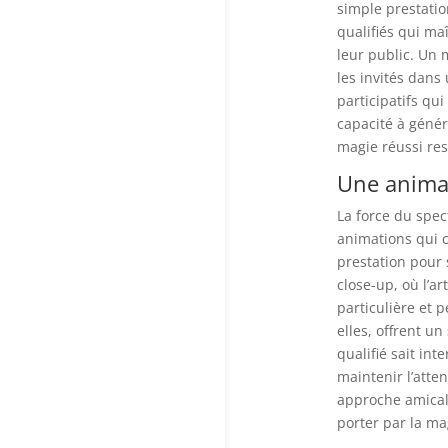
simple prestatio
qualifiés qui ma
leur public. Un
les invités dans
participatifs qu
capacité à génér
magie réussi rest
Une animat
La force du spec
animations qui c
prestation pour 
close-up, où l’a
particulière et 
elles, offrent u
qualifié sait in
maintenir l’atte
approche amical
porter par la mag