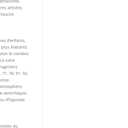
mentalisme,
res artistes,
 touche
res d’enfants,
 plus élaborés
selon le nombre
 La zone
magiciens
77, 78, 91, 92,
uisse,
’atmosphère
e ventriloquie
 ou d’hypnose
 posées au