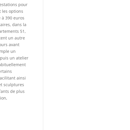
estations pour
 les options
e à 390 euros
aires, dans la
partements 51,
ntent un autre
jours avant
emple un
puis un atelier
habituellement
ertains
cilitant ainsi
et sculptures
fants de plus
ion,