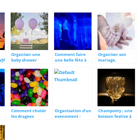
Organiser une
Comment faire
Organiser son
VJF
baby shower
une belle fête à
mariage,
moindre coût?
comment ça se
passe ?
Comment choisir
Organisation d’un
Champomy : une
les dragees
evenement :
boisson festive à
appropriees pour
comment en
découvrir pour
les communions ?
assurer la
petits et grands
securite ?