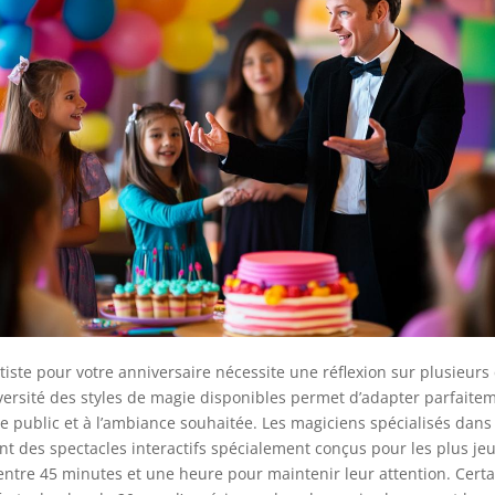
rtiste pour votre anniversaire nécessite une réflexion sur plusieurs 
iversité des styles de magie disponibles permet d’adapter parfaitem
re public et à l’ambiance souhaitée. Les magiciens spécialisés dans
t des spectacles interactifs spécialement conçus pour les plus je
ntre 45 minutes et une heure pour maintenir leur attention. Certa