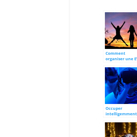
Comment
organiser une E
mémorable?
Occuper
intelligemment
ses enfants
pendant les
temps
periscolaires.