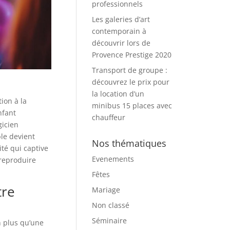
professionnels
Les galeries d’art
contemporain à
découvrir lors de
Provence Prestige 2020
Transport de groupe :
découvrez le prix pour
la location d’un
ion à la
minibus 15 places avec
nfant
chauffeur
gicien
le devient
Nos thématiques
ité qui captive
Evenements
 reproduire
Fêtes
tre
Mariage
Non classé
Séminaire
n plus qu’une