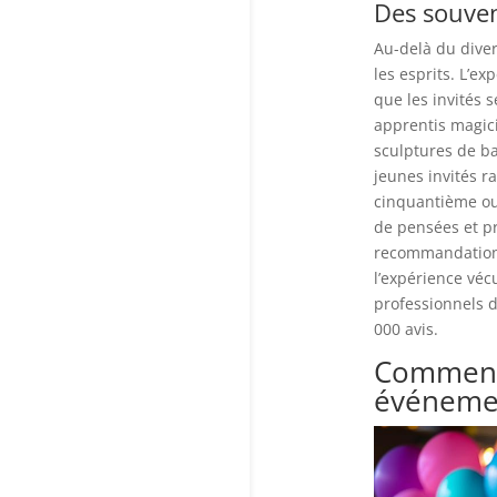
Des souven
Au-delà du dive
les esprits. L’e
que les invités 
apprentis magici
sculptures de ba
jeunes invités r
cinquantième ou 
de pensées et p
recommandations
l’expérience véc
professionnels d
000 avis.
Comment 
événeme